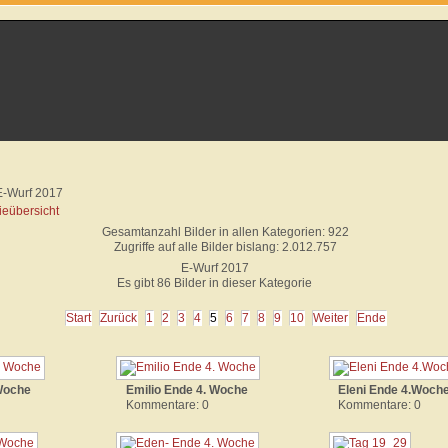
E-Wurf 2017
ieübersicht
Gesamtanzahl Bilder in allen Kategorien: 922
Zugriffe auf alle Bilder bislang: 2.012.757
E-Wurf 2017
Es gibt 86 Bilder in dieser Kategorie
Start
Zurück
1
2
3
4
5
6
7
8
9
10
Weiter
Ende
 Woche
Emilio Ende 4. Woche
Eleni Ende 4.Woch
Kommentare: 0
Kommentare: 0