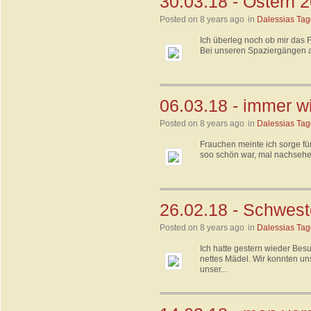
30.03.18 - Ostern 
Posted on 8 years ago
in
Dalessias Ta
Ich überleg noch ob mir das F
Bei unseren Spaziergängen a
06.03.18 - immer 
Posted on 8 years ago
in
Dalessias Ta
Frauchen meinte ich sorge für
soo schön war, mal nachsehen
26.02.18 - Schwes
Posted on 8 years ago
in
Dalessias Ta
Ich hatte gestern wieder Bes
nettes Mädel. Wir konnten un
unser...