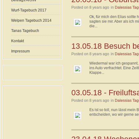
Beitrags Archiv
Posted on 8 years ago
in
Dalessias Ta
Wurf-Tagebuch 2017
Ok, für mich den Elias sollte 
Welpen Tagebuch 2014
sagten sie mir. Aber als ich
die...
Tanas Tagebuch
Kontakt
13.05.18 Besuch be
Impressum
Posted on 8 years ago
in
Dalessias Ta
Wiedermal war ich gespannt,
ins Auto verfrachtet. Eine Zeit
Klappe...
03.05.18 - Freilufts
Posted on 8 years ago
in
Dalessias Ta
Es ist so toll, nun lässt mei
entscheiden, wo wir gerne sein