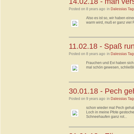
14.02.18 - man vers
Posted on 8 years ago
in
Dalessias Ta
Also es ist so, wir haben ein
warm wird, muß er ganz viel Ra
11.02.18 - Spaß r
Posted on 8 years ago
in
Dalessias Ta
Frauchen und Evi haben sich s
mal schön gewesen, schließlich
30.01.18 - Pech ge
Posted on 9 years ago
in
Dalessias Ta
schon wieder mal Pech gehabt
Loch in meine Pfote gestoche
Schneehaufen ganz rot...