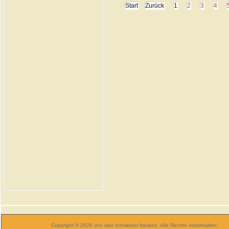
Start
Zurück
1
2
3
4
Copyright © 2026 von den schweizer franken. Alle Rechte vorbehalten.