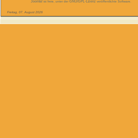
Joomla!
GNU/GPL-Lizenz
ist freie, unter der
veröffentlichte Software.
Freitag, 07. August 2026