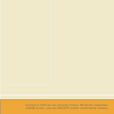
Copyright © 2026 von den schweizer franken. Alle Rechte vorbehalten.
Joomla!
GNU/GPL-Lizenz
ist freie, unter der
veröffentlichte Software.