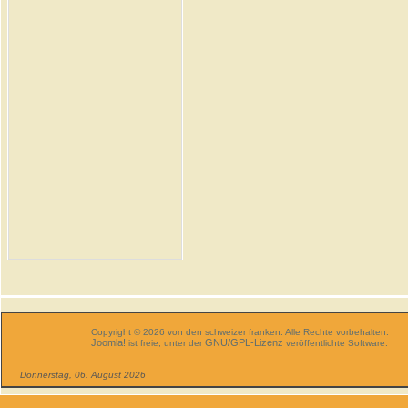
Copyright © 2026 von den schweizer franken. Alle Rechte vorbehalten.
Joomla!
GNU/GPL-Lizenz
ist freie, unter der
veröffentlichte Software.
Donnerstag, 06. August 2026