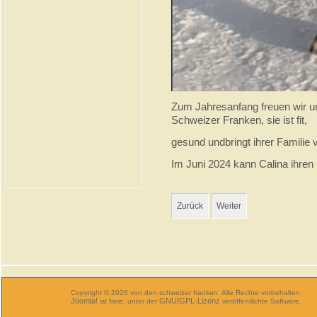
Zum Jahresanfang freuen wir u
Schweizer Franken, sie ist fit,
gesund undbringt ihrer Familie v
Im Juni 2024 kann Calina ihren 
Zurück
Weiter
Copyright © 2026 von den schweizer franken. Alle Rechte vorbehalten.
Joomla!
GNU/GPL-Lizenz
ist freie, unter der
veröffentlichte Software.