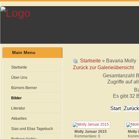
Main Menu
Startseite
» Bavaria Molly
Zurück zur Galerieübersicht
Startseite
Gesamtanzahl Bil
Über Uns
Zugriffe auf al
Bürners Berner
Ba
Es gibt 32 B
Bilder
Start
Zurück
Literatur
Aktuelles
Sias und Elias Tagebuch
Molly Januar 2015
Molly
Kommentare: 0
Komme