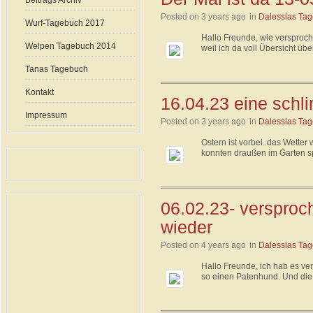
Beitrags Archiv
Posted on 3 years ago
in
Dalessias Ta
Wurf-Tagebuch 2017
Hallo Freunde, wie versproch
Welpen Tagebuch 2014
weil ich da voll Übersicht ü
Tanas Tagebuch
Kontakt
16.04.23 eine schl
Impressum
Posted on 3 years ago
in
Dalessias Ta
Ostern ist vorbei..das Wette
konnten draußen im Garten sp
06.02.23- versproc
wieder
Posted on 4 years ago
in
Dalessias Ta
Hallo Freunde, ich hab es vers
so einen Patenhund. Und die B