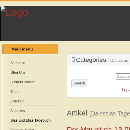
Main Menu
Categories
: Dalessias
Startseite
Über Uns
Bürners Berner
Search
Try
Bilder
Literatur
Aktuelles
Artikel
[Dalessias Tag
Sias und Elias Tagebuch
Der Mai ist da 13-0