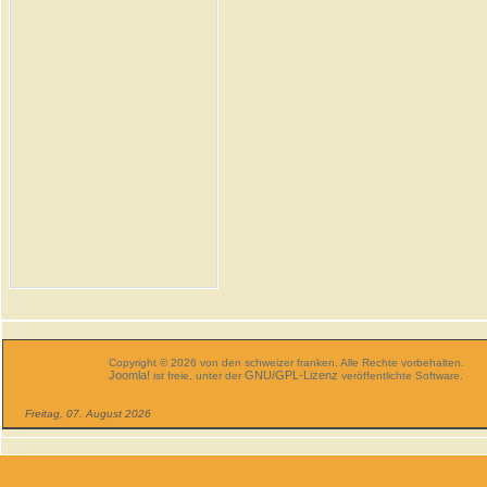
Copyright © 2026 von den schweizer franken. Alle Rechte vorbehalten.
Joomla!
GNU/GPL-Lizenz
ist freie, unter der
veröffentlichte Software.
Freitag, 07. August 2026