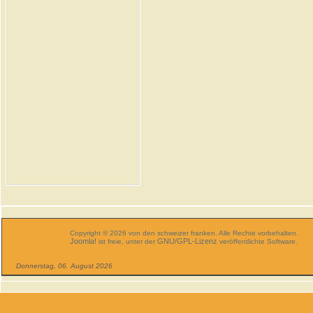
Copyright © 2026 von den schweizer franken. Alle Rechte vorbehalten.
Joomla!
GNU/GPL-Lizenz
ist freie, unter der
veröffentlichte Software.
Donnerstag, 06. August 2026