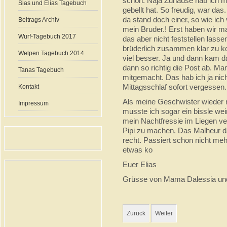
schon. Naja Zuhause hab ich m
Sias und Elias Tagebuch
gebellt hat. So freudig, war da
da stand doch einer, so wie ich 
Beitrags Archiv
mein Bruder.! Erst haben wir ma
Wurf-Tagebuch 2017
das aber nicht feststellen lass
brüderlich zusammen klar zu k
Welpen Tagebuch 2014
viel besser. Ja und dann kam 
dann so richtig die Post ab. M
Tanas Tagebuch
mitgemacht. Das hab ich ja nich
Mittagsschlaf sofort vergessen.
Kontakt
Als meine Geschwister wieder m
Impressum
musste ich sogar ein bissle we
mein Nachtfressie im Liegen ve
Pipi zu machen. Das Malheur da
recht. Passiert schon nicht meh
etwas ko
Euer Elias
Grüsse von Mama Dalessia u
Zurück
Weiter