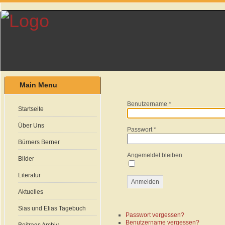
Main Menu
Benutzername
*
Startseite
Über Uns
Passwort
*
Bürners Berner
Angemeldet bleiben
Bilder
Literatur
Anmelden
Aktuelles
Sias und Elias Tagebuch
Passwort vergessen?
Benutzername vergessen?